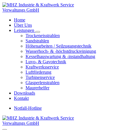
Zum
Inhalt
springen
Home
Über Uns
Leistungen
Trockeneisstrahlen
Sandstrahlen
Höhenarbeiten / Seilzugangstechnik
Wasserhoch- & -höchstdruckreinigung
Kesselhauswartung & -instandhaltung
Luvo- & Gavotechnik
Kraftwerksservice
Luftförderung
Turbinenservice
Glasperlenstrahlen
Maurerhelfer
Downloads
Kontakt
Notfall-Hotline