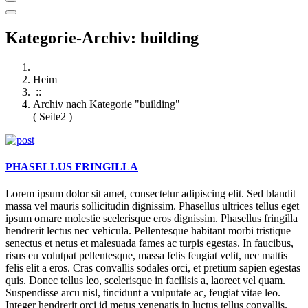
Kategorie-Archiv: building
Heim
::
Archiv nach Kategorie "building"
( Seite2 )
PHASELLUS FRINGILLA
Lorem ipsum dolor sit amet, consectetur adipiscing elit. Sed blandit
massa vel mauris sollicitudin dignissim. Phasellus ultrices tellus eget
ipsum ornare molestie scelerisque eros dignissim. Phasellus fringilla
hendrerit lectus nec vehicula. Pellentesque habitant morbi tristique
senectus et netus et malesuada fames ac turpis egestas. In faucibus,
risus eu volutpat pellentesque, massa felis feugiat velit, nec mattis
felis elit a eros. Cras convallis sodales orci, et pretium sapien egestas
quis. Donec tellus leo, scelerisque in facilisis a, laoreet vel quam.
Suspendisse arcu nisl, tincidunt a vulputate ac, feugiat vitae leo.
Integer hendrerit orci id metus venenatis in luctus tellus convallis.