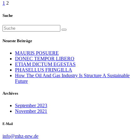
Seitennummerierung
1
2
der
Suche
Beiträge
Suchen
nach:
Neueste Beiträge
MAURIS POSUERE
DONEC TEMPOR LIBERO
ETIAM DICTUM EGESTAS
PHASELLUS FRINGILLA
How The Oil And Gas Industry Is Structure A Sustainable
Future
Archives
September 2023
November 2021
E-Mail
info@mhz-nrw.de