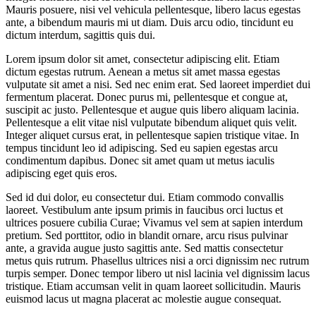
Mauris posuere, nisi vel vehicula pellentesque, libero lacus egestas
ante, a bibendum mauris mi ut diam. Duis arcu odio, tincidunt eu
dictum interdum, sagittis quis dui.
Lorem ipsum dolor sit amet, consectetur adipiscing elit. Etiam
dictum egestas rutrum. Aenean a metus sit amet massa egestas
vulputate sit amet a nisi. Sed nec enim erat. Sed laoreet imperdiet dui
fermentum placerat. Donec purus mi, pellentesque et congue at,
suscipit ac justo. Pellentesque et augue quis libero aliquam lacinia.
Pellentesque a elit vitae nisl vulputate bibendum aliquet quis velit.
Integer aliquet cursus erat, in pellentesque sapien tristique vitae. In
tempus tincidunt leo id adipiscing. Sed eu sapien egestas arcu
condimentum dapibus. Donec sit amet quam ut metus iaculis
adipiscing eget quis eros.
Sed id dui dolor, eu consectetur dui. Etiam commodo convallis
laoreet. Vestibulum ante ipsum primis in faucibus orci luctus et
ultrices posuere cubilia Curae; Vivamus vel sem at sapien interdum
pretium. Sed porttitor, odio in blandit ornare, arcu risus pulvinar
ante, a gravida augue justo sagittis ante. Sed mattis consectetur
metus quis rutrum. Phasellus ultrices nisi a orci dignissim nec rutrum
turpis semper. Donec tempor libero ut nisl lacinia vel dignissim lacus
tristique. Etiam accumsan velit in quam laoreet sollicitudin. Mauris
euismod lacus ut magna placerat ac molestie augue consequat.