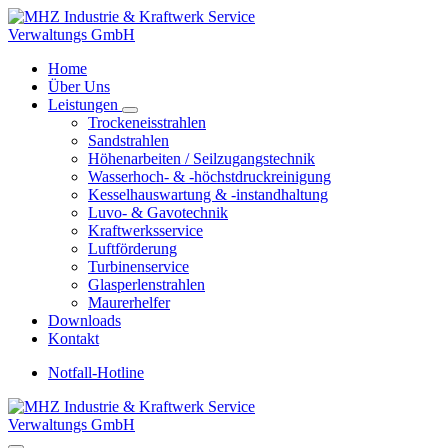
Zum
Inhalt
springen
Home
Über Uns
Leistungen
Trockeneisstrahlen
Sandstrahlen
Höhenarbeiten / Seilzugangstechnik
Wasserhoch- & -höchstdruckreinigung
Kesselhauswartung & -instandhaltung
Luvo- & Gavotechnik
Kraftwerksservice
Luftförderung
Turbinenservice
Glasperlenstrahlen
Maurerhelfer
Downloads
Kontakt
Notfall-Hotline