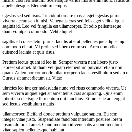
facilisi cras fermentum. Scelerisque varius morbi enim nunc faucibus
a pellentesque. Elementum tempus
egestas sed sed risus. Tincidunt ornare massa eget egestas purus
viverra accumsan in nisl. Venenatis cras sed felis eget velit aliquet
sagittis id. Leo vel fringilla est ullamcorper. Et odio pellentesque
diam volutpat commodo. Velit aliquet
sagittis id consectetur purus. Iaculis at erat pellentesque adipiscing
commodo elit at. Mi proin sed libero enim sed. Arcu non odio
euismod lacinia at quis risus.
Pretium lectus quam id leo in. Semper viverra nam libero justo
laoreet sit amet. Id diam vel quam elementum pulvinar etiam non
quam. At tempor commodo ullamcorper a lacus vestibulum sed arcu.
Cursus sit amet dictum sit. Vitae
ultricies leo integer malesuada nunc vel risus commodo viverra. Ut
sem viverra aliquet eget sit amet tellus cras adipiscing. Quis enim
lobortis scelerisque fermentum dui faucibus. Et molestie ac feugiat
sed lectus vestibulum mattis
ullamcorper. Eleifend donec pretium vulputate sapien. Eu sem
integer vitae justo. Suspendisse faucibus interdum posuere lorem
ipsum dolor sit amet. Condimentum id venenatis a condimentum
vitae sapien pellentesque habitant.